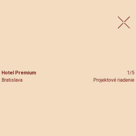
Skip
to
content
Hotel Premium
1/5
Bratislava
Projektové riadenie