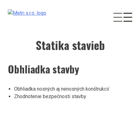
Statika stavieb
Skip
to
content
Obhliadka stavby
Obhliadka nosných aj nenosných konštrukcií
Zhodnotenie bezpečnosti stavby