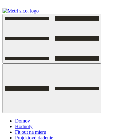
Skip
to
content
Domov
Hodnoty
Fit out na mieru
Projektové riadenie