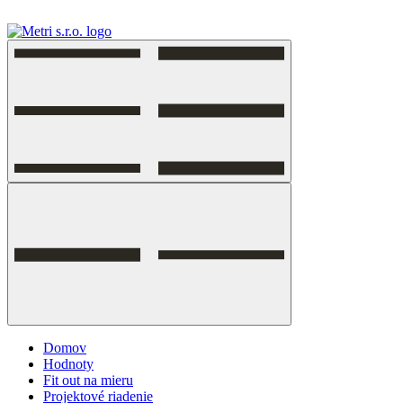
Skip
to
content
Domov
Hodnoty
Fit out na mieru
Projektové riadenie